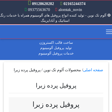
09128620282
02165244374
09375563670
alomtak_novin
 آلوم تک نوین - تولید کننده انواع پروفیل های آلومینیوم همراه با خدمات رنگ
استاتیک و آنادایزینگ
بعدی
قبلی
ساخت قالب اکستروژن
تولید پروفیل آلومینیوم
خدمات پروفیل آلومینیوم
صفحه اصلی
/
محصولات آلوم تک نوین
/
پروفیل پرده زبرا
پروفیل پرده زبرا
پروفیل پرده زبرا