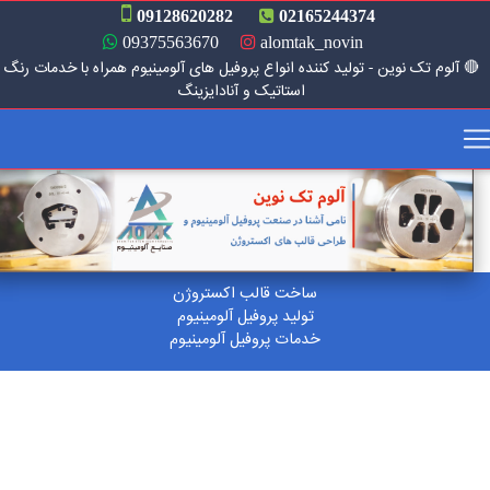
09128620282
02165244374
09375563670
alomtak_novin
 آلوم تک نوین - تولید کننده انواع پروفیل های آلومینیوم همراه با خدمات رنگ
استاتیک و آنادایزینگ
بعدی
قبلی
ساخت قالب اکستروژن
تولید پروفیل آلومینیوم
خدمات پروفیل آلومینیوم