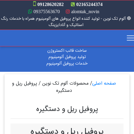
09128620282
02165244374
09375563670
alomtak_novin
 آلوم تک نوین - تولید کننده انواع پروفیل های آلومینیوم همراه با خدمات رنگ
استاتیک و آنادایزینگ
بعدی
قبلی
ساخت قالب اکستروژن
تولید پروفیل آلومینیوم
خدمات پروفیل آلومینیوم
صفحه اصلی
/
محصولات آلوم تک نوین
/
پروفیل ریل و
دستگیره
پروفیل ریل و دستگیره
پروفیل ریل و دستگیره